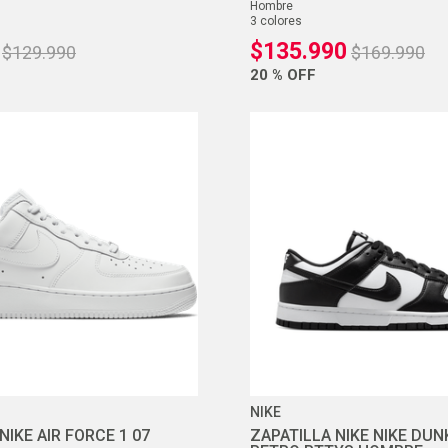
hombre
3
colores
$
135
.
990
$
129
.
990
$
169
.
990
20 %
OFF
NIKE
NIKE AIR FORCE 1 07
ZAPATILLA NIKE NIKE DUN