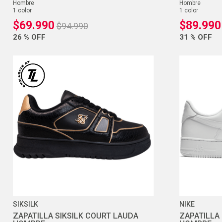
hombre
hombre
1
color
1
color
$
69
.
990
$
89
.
990
$
94
.
990
26 %
OFF
31 %
OFF
SIKSILK
NIKE
ZAPATILLA SIKSILK COURT LAUDA
ZAPATILLA 