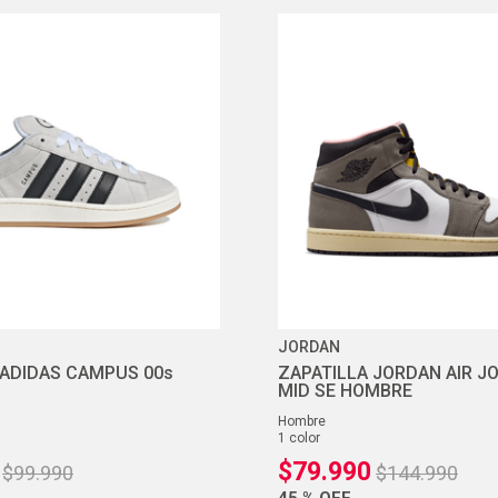
JORDAN
 ADIDAS CAMPUS 00s
ZAPATILLA JORDAN AIR J
MID SE HOMBRE
hombre
1
color
$
79
.
990
$
99
.
990
$
144
.
990
45 %
OFF