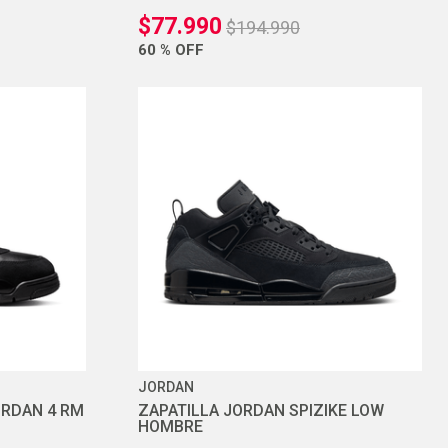
$
77
.
990
$
194
.
990
60 %
OFF
JORDAN
ORDAN 4 RM
ZAPATILLA JORDAN SPIZIKE LOW
HOMBRE