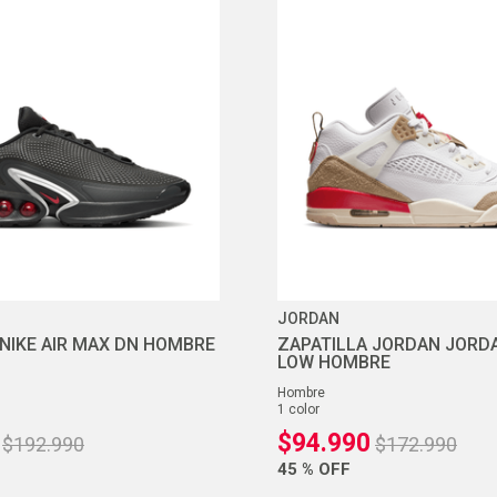
10
.
zapatillas nike
JORDAN
 NIKE AIR MAX DN HOMBRE
ZAPATILLA JORDAN JORDA
LOW HOMBRE
hombre
1
color
$
94
.
990
$
192
.
990
$
172
.
990
45 %
OFF