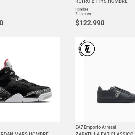
RETRO BTTYS HOMBRE
hombre
3
colores
0
$
122
.
990
EA7 Emporio Armani
 JORDAN MARS HOMBRE
ZAPATILLA EA7 CLASSIC