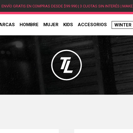
ENVÍO GRATIS EN COMPRAS DESDE $99.990 | 3 CUOTAS SIN INTERÉS | MAKE
ARCAS
HOMBRE
MUJER
KIDS
ACCESORIOS
WINTER
TÉRMINOS MÁS BUSCADOS
1
.
hombre
2
.
jordan
3
.
mujer
4
.
nike
5
.
zapatillas
6
.
zapatillas jordan
7
.
xt-6
8
.
new balance
9
.
zapatillas hombre