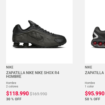
NIKE
NIKE
ZAPATILLA NIKE NIKE SHOX R4
ZAPATILLA
HOMBRE
hombre
hombre
2
colores
1
color
$
118
.
990
$
95
.
990
$
169
.
990
30 %
OFF
50 %
OFF