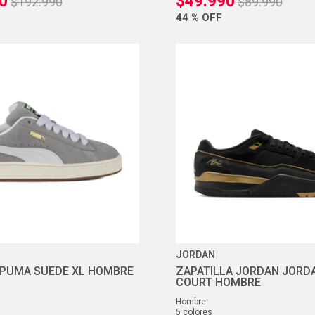
0
$
49
.
990
$
192
.
990
$
89
.
990
44 %
OFF
JORDAN
 PUMA SUEDE XL HOMBRE
ZAPATILLA JORDAN JORD
COURT HOMBRE
hombre
5
colores