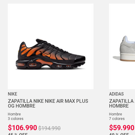
NIKE
ADIDAS
ZAPATILLA NIKE NIKE AIR MAX PLUS
ZAPATILLA
OG HOMBRE
HOMBRE
hombre
hombre
3
colores
7
colores
$
106
.
990
$
59
.
990
$
194
.
990
45 %
OFF
40 %
OFF