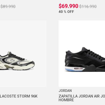
$
69
.
990
$
89
.
990
$
116
.
990
40 %
OFF
JORDAN
 LACOSTE STORM 96K
ZAPATILLA JORDAN AIR J
HOMBRE