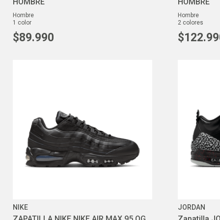
HOMBRE
HOMBRE
hombre
hombre
1
color
2
colores
$
89
.
990
$
122
.
99
NIKE
JORDAN
ZAPATILLA NIKE NIKE AIR MAX 95 OG
Zapatilla