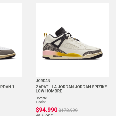
JORDAN
ORDAN 1
ZAPATILLA JORDAN JORDAN SPIZIKE
LOW HOMBRE
hombre
1
color
$
94
.
990
$
172
.
990
45 %
OFF