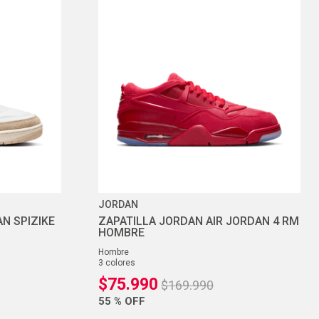
JORDAN
N SPIZIKE
ZAPATILLA JORDAN AIR JORDAN 4 RM
HOMBRE
hombre
3
colores
$
75
.
990
$
169
.
990
55 %
OFF