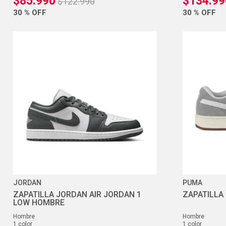
$
85
.
990
$
134
.
99
$
122
.
990
30 %
OFF
30 %
OFF
JORDAN
PUMA
ZAPATILLA JORDAN AIR JORDAN 1
ZAPATILLA
LOW HOMBRE
hombre
hombre
1
color
1
color