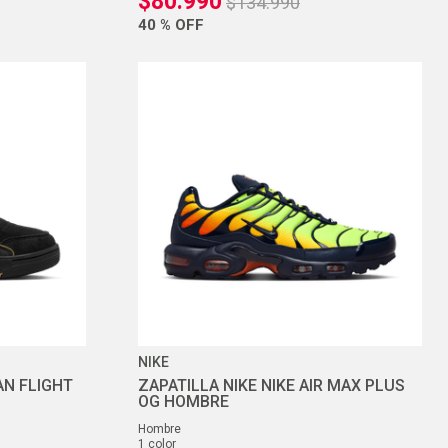
$
80
.
990
$
134
.
990
40 %
OFF
NIKE
AN FLIGHT
ZAPATILLA NIKE NIKE AIR MAX PLUS
OG HOMBRE
hombre
1
color