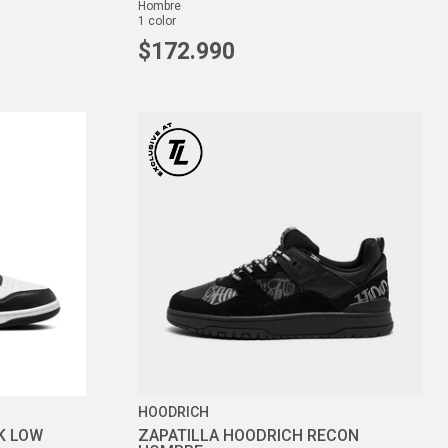
hombre
1
color
$
172
.
990
HOODRICH
K LOW
ZAPATILLA HOODRICH RECON