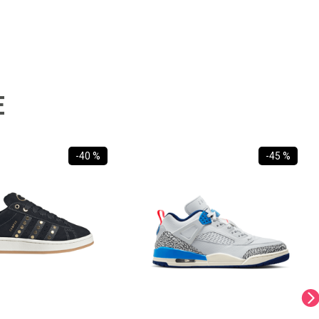
E
-
40 %
-
45 %