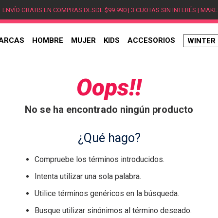
ENVÍO GRATIS EN COMPRAS DESDE $99.990 | 3 CUOTAS SIN INTERÉS | MAKE
ARCAS
HOMBRE
MUJER
KIDS
ACCESORIOS
WINTER
TÉRMINOS MÁS BUSCADOS
1
.
hombre
Oops!!
2
.
jordan
No se ha encontrado ningún producto
3
.
mujer
4
.
nike
¿Qué hago?
5
.
zapatillas
Compruebe los términos introducidos.
6
.
zapatillas jordan
Intenta utilizar una sola palabra.
7
.
zapatillas hombre
Utilice términos genéricos en la búsqueda.
8
.
new balance
Busque utilizar sinónimos al término deseado.
9
.
zapatillas nike