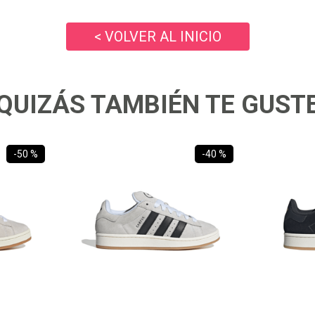
10
.
ea7
< VOLVER AL INICIO
QUIZÁS TAMBIÉN TE GUST
-
50 %
-
40 %