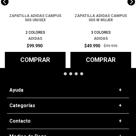
ZAPATILLA ADIDAS CAMPUS
ZAPATILLA ADIDAS CAMPUS
00S UNISEX
00S W MUJER
2
COLORES
3
COLORES
ADIDAS
ADIDAS
$
99
.
990
$
49
.
990
$
99
.
990
COMPRAR
COMPRAR
Ayuda
+
Preguntas frecuentes
Categorías
+
T&C - Políticas de Envío
Zapatillas
Contacto
+
Politicas de Devolución
Ropa
Cambios de Productos
+56 22 637 5016