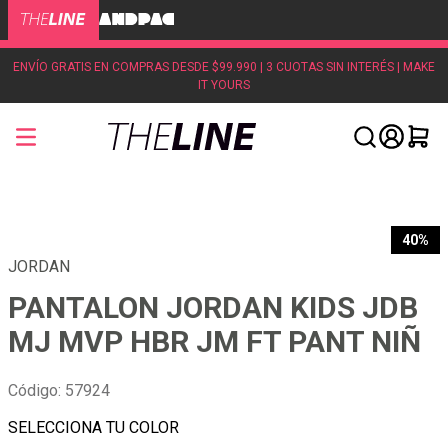
ENVÍO GRATIS EN COMPRAS DESDE $99.990 | 3 CUOTAS SIN INTERÉS | MAKE
IT YOURS
40%
JORDAN
PANTALON JORDAN KIDS JDB
MJ MVP HBR JM FT PANT NIÑ
Código
:
57924