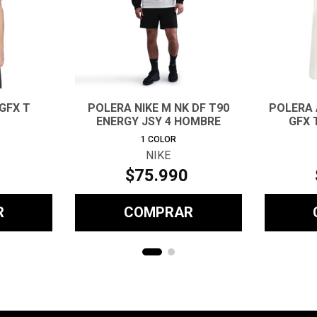
GFX T
POLERA NIKE M NK DF T90
POLERA 
ENERGY JSY 4 HOMBRE
GFX 
1
COLOR
NIKE
$
75
.
990
R
COMPRAR