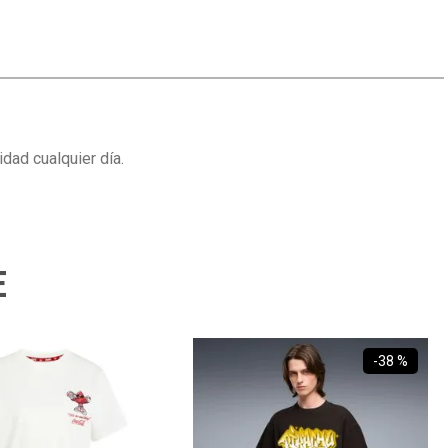
dad cualquier día.
E
-
38 %