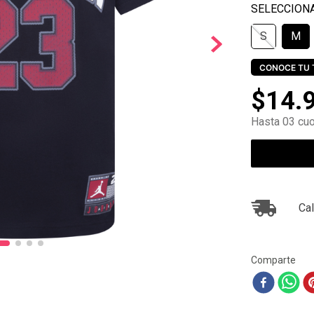
10
.
ea7
S
M
CONOCE TU 
$
14
.
Hasta 03 cuo
Cal
Comparte