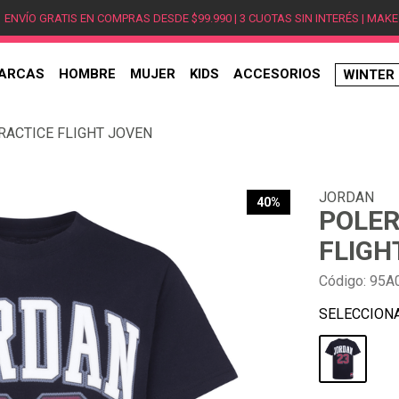
ENVÍO GRATIS EN COMPRAS DESDE $99.990 | 3 CUOTAS SIN INTERÉS | MAKE
ARCAS
HOMBRE
MUJER
KIDS
ACCESORIOS
WINTER
TÉRMINOS MÁS BUSCADOS
RACTICE FLIGHT JOVEN
1
.
hombre
2
.
jordan
JORDAN
3
.
mujer
40%
POLER
4
.
nike
FLIGH
5
.
zapatillas
Código
:
95A
6
.
zapatillas jordan
7
.
new balance
8
.
zapatillas hombre
9
.
zapatillas nike