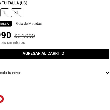
L
XL
Guía de Medidas
TALLA
990
$
24
.
990
tas sin interés
AGREGAR AL CARRITO
cula tu envío