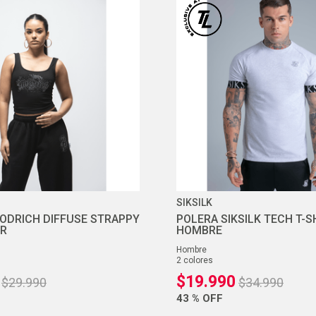
10
.
ea7
SIKSILK
ODRICH DIFFUSE STRAPPY
POLERA SIKSILK TECH T-S
ER
HOMBRE
hombre
2
colores
$
19
.
990
$
29
.
990
$
34
.
990
43 %
OFF