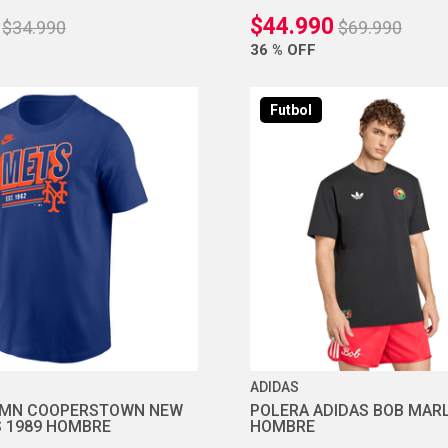
$
44
.
990
$
34
.
990
$
69
.
990
36 %
OFF
Futbol
ADIDAS
KMN COOPERSTOWN NEW
POLERA ADIDAS BOB MAR
 1989 HOMBRE
HOMBRE