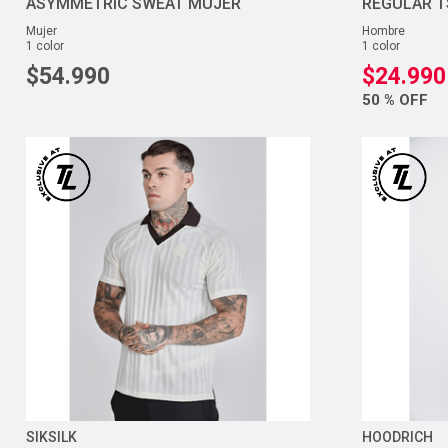
ASYMMETRIC SWEAT MUJER
REGULAR T
mujer
hombre
1
color
1
color
$
54
.
990
$
24
.
990
50 %
OFF
SIKSILK
HOODRICH