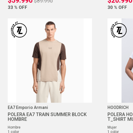
$
59
.
990
$
20
.
990
$
89
.
990
33 %
OFF
30 %
OFF
EA7 Emporio Armani
HOODRICH
POLERA EA7 TRAIN SUMMER BLOCK
POLERA HO
HOMBRE
T_SHIRT M
hombre
mujer
1
color
1
color