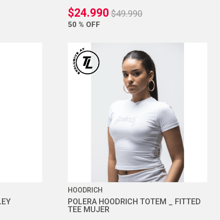
$
24
.
990
$
49
.
990
50 %
OFF
HOODRICH
LEY
POLERA HOODRICH TOTEM _ FITTED
TEE MUJER