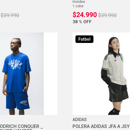
hombre
1
color
$
24
.
990
$
39
.
990
$
39
.
990
38 %
OFF
Futbol
ADIDAS
ODRICH CONQUER _
POLERA ADIDAS JFA A JS