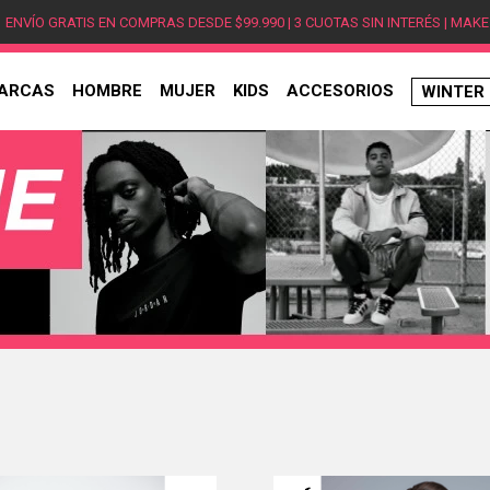
ENVÍO GRATIS EN COMPRAS DESDE $99.990 | 3 CUOTAS SIN INTERÉS | MAKE
ARCAS
HOMBRE
MUJER
KIDS
ACCESORIOS
WINTER
TÉRMINOS MÁS BUSCADOS
1
.
hombre
2
.
jordan
3
.
mujer
4
.
nike
5
.
zapatillas
6
.
zapatillas jordan
7
.
new balance
8
.
zapatillas hombre
9
.
zapatillas nike