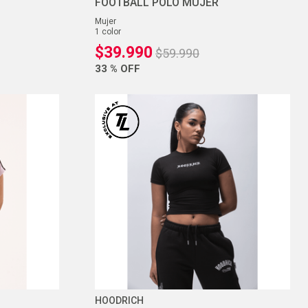
FOOTBALL POLO MUJER
mujer
1
color
$
39
.
990
$
59
.
990
33 %
OFF
HOODRICH