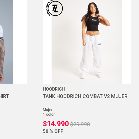
HOODRICH
HIRT
TANK HOODRICH COMBAT V2 MUJER
mujer
1
color
$
14
.
990
$
29
.
990
50 %
OFF