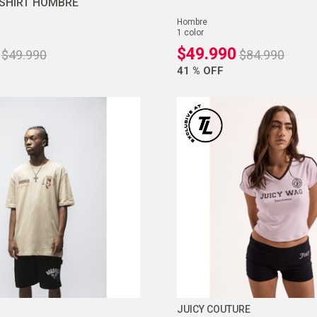
SHIRT HOMBRE
hombre
1
color
$
49
.
990
$
49
.
990
$
84
.
990
41 %
OFF
JUICY COUTURE