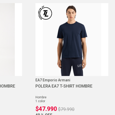
EA7 Emporio Armani
 HOMBRE
POLERA EA7 T-SHIRT HOMBRE
hombre
1
color
$
47
.
990
$
79
.
990
40 %
OFF