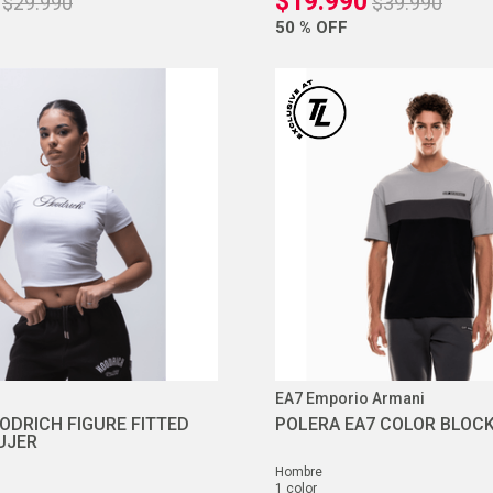
$
19
.
990
$
29
.
990
$
39
.
990
50 %
OFF
EA7 Emporio Armani
ODRICH FIGURE FITTED
POLERA EA7 COLOR BLOC
UJER
hombre
1
color