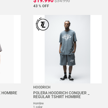
$
19
.
990
$
34
.
990
43 %
OFF
HOODRICH
K HOMBRE
POLERA HOODRICH CONQUER _
REGULAR TSHIRT HOMBRE
hombre
1
color