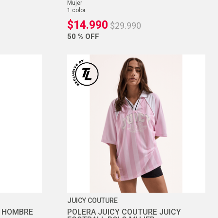
mujer
1
color
$
14
.
990
$
29
.
990
50 %
OFF
JUICY COUTURE
Y HOMBRE
POLERA JUICY COUTURE JUICY