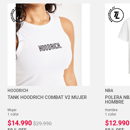
HOODRICH
NBA
TANK HOODRICH COMBAT V2 MUJER
POLERA NB
HOMBRE
mujer
hombre
1
color
1
color
$
14
.
990
$
12
.
990
$
29
.
990
50 %
OFF
50 %
OFF