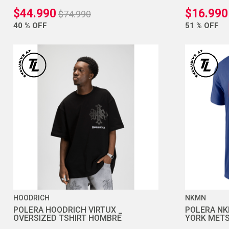
$
44
.
990
$
16
.
990
$
74
.
990
40 %
OFF
51 %
OFF
HOODRICH
NKMN
POLERA HOODRICH VIRTUX _
POLERA N
OVERSIZED TSHIRT HOMBRE
YORK METS