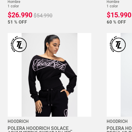
hombre
hombre
1
color
1
color
$
26
.
990
$
15
.
990
$
54
.
990
51 %
OFF
60 %
OFF
HOODRICH
HOODRICH
POLERA HOODRICH SOLACE _
POLERA HO