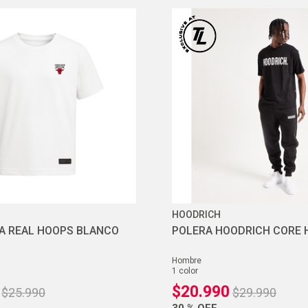
HOODRICH
A REAL HOOPS BLANCO
POLERA HOODRICH CORE
hombre
1
color
$
20
.
990
$
25
.
990
$
29
.
990
30 %
OFF