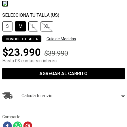
S
M
L
XL
Guía de Medidas
CONOCE TU TALLA
$
23
.
990
$
39
.
990
Hasta 03 cuotas sin interés
AGREGAR AL CARRITO
Calcula tu envío
Comparte