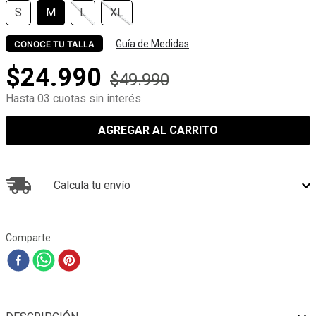
S
M
L
XL
Guía de Medidas
CONOCE TU TALLA
$
24
.
990
$
49
.
990
Hasta 03 cuotas sin interés
AGREGAR AL CARRITO
Calcula tu envío
Comparte