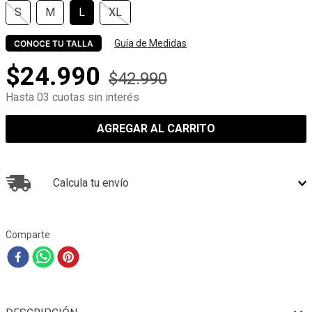
S
M
L
XL
Guía de Medidas
CONOCE TU TALLA
$
24
.
990
$
42
.
990
Hasta 03 cuotas sin interés
AGREGAR AL CARRITO
Calcula tu envío
Comparte