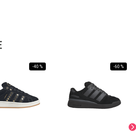
E
-
40 %
-
60 %