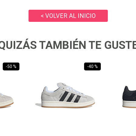
10
.
ea7
< VOLVER AL INICIO
QUIZÁS TAMBIÉN TE GUST
-
50 %
-
40 %