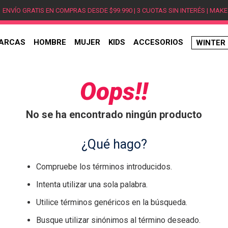
ENVÍO GRATIS EN COMPRAS DESDE $99.990 | 3 CUOTAS SIN INTERÉS | MAKE
ARCAS
HOMBRE
MUJER
KIDS
ACCESORIOS
WINTER
TÉRMINOS MÁS BUSCADOS
1
.
hombre
Oops!!
2
.
jordan
No se ha encontrado ningún producto
3
.
mujer
4
.
nike
¿Qué hago?
5
.
zapatillas
Compruebe los términos introducidos.
6
.
zapatillas jordan
Intenta utilizar una sola palabra.
7
.
zapatillas hombre
Utilice términos genéricos en la búsqueda.
8
.
new balance
Busque utilizar sinónimos al término deseado.
9
.
zapatillas nike