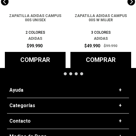
ZAPATILLA ADIDAS CAMPUS
ZAPATILLA ADIDAS CAMPUS
00S UNISEX
00S W MUJER
2
COLORES
3
COLORES
ADIDAS
ADIDAS
$
99
.
990
$
49
.
990
$
99
.
990
COMPRAR
COMPRAR
Ayuda
+
Preguntas frecuentes
Categorías
+
T&C - Políticas de Envío
Zapatillas
Contacto
+
Politicas de Devolución
Ropa
Cambios de Productos
+56 22 637 5016