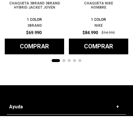
CHAQUETA 3BRAND 3BRAND
CHAQUETA NIKE
HYBRID JACKET JOVEN
HOMBRE
1
COLOR
1
COLOR
3BRAND
NIKE
$
69
.
990
$
84
.
990
$
94
.
990
COMPRAR
COMPRAR
Ayuda
+
Preguntas frecuentes
Categorías
+
T&C - Políticas de Envío