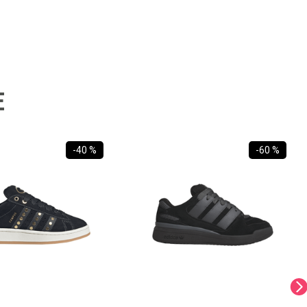
E
-
40 %
-
60 %