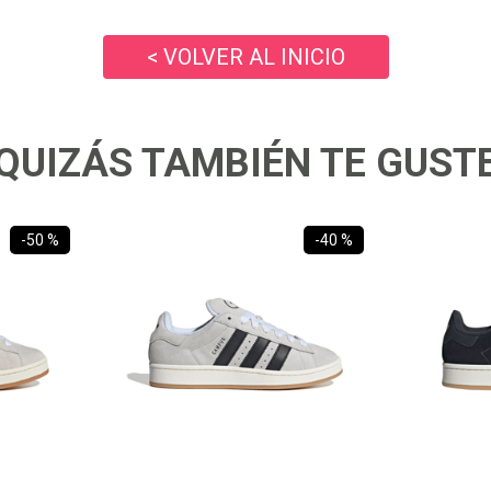
10
.
ea7
< VOLVER AL INICIO
QUIZÁS TAMBIÉN TE GUST
-
50 %
-
40 %