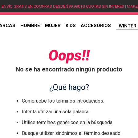
ENVÍO GRATIS EN COMPRAS DESDE $99.990 | 3 CUOTAS SIN INTERÉS | MAKE
ARCAS
HOMBRE
MUJER
KIDS
ACCESORIOS
WINTER
TÉRMINOS MÁS BUSCADOS
1
.
hombre
Oops!!
2
.
jordan
No se ha encontrado ningún producto
3
.
mujer
4
.
nike
¿Qué hago?
5
.
zapatillas
Compruebe los términos introducidos.
6
.
zapatillas jordan
Intenta utilizar una sola palabra.
7
.
new balance
Utilice términos genéricos en la búsqueda.
8
.
zapatillas hombre
Busque utilizar sinónimos al término deseado.
9
.
zapatillas nike