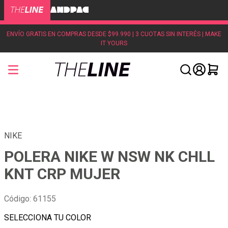
ENVÍO GRATIS EN COMPRAS DESDE $99.990 | 3 CUOTAS SIN INTERÉS | MAKE
IT YOURS
NIKE
POLERA NIKE W NSW NK CHLL
KNT CRP MUJER
Código
:
61155