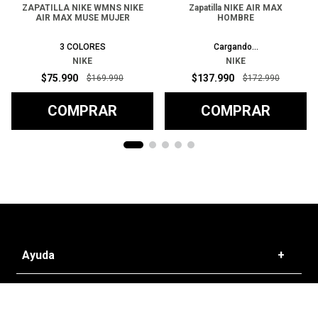
ZAPATILLA NIKE WMNS NIKE
Zapatilla NIKE AIR MAX
AIR MAX MUSE MUJER
HOMBRE
3
COLORES
Cargando...
NIKE
NIKE
$
75
.
990
$
137
.
990
$
169
.
990
$
172
.
990
COMPRAR
COMPRAR
Ayuda
+
Preguntas frecuentes
Categorías
+
T&C - Políticas de Envío