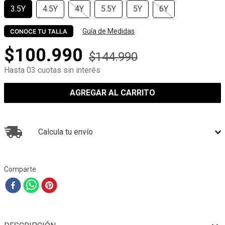
3.5Y
4.5Y
4Y
5.5Y
5Y
6Y
Guía de Medidas
CONOCE TU TALLA
$
100
.
990
$
144
.
990
Hasta 03 cuotas sin interés
AGREGAR AL CARRITO
Calcula tu envío
Comparte