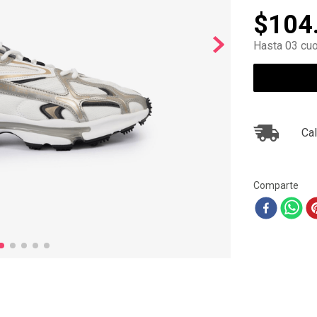
10
.
ea7
$
104
Hasta 03 cuo
Cal
Comparte