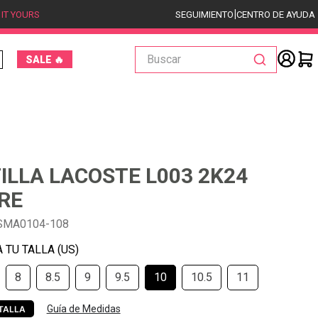
|
 IT YOURS
SEGUIMIENTO
CENTRO DE AYUDA
Buscar
SALE 🔥
ILLA LACOSTE L003 2K24
RE
SMA0104-108
8
8.5
9
9.5
10
10.5
11
Guía de Medidas
TALLA