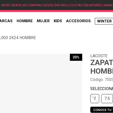
ENVÍO GRATIS EN COMPRAS DESDE $99.990 | 3 CUOTAS SIN INTERÉS | MAKE
ARCAS
HOMBRE
MUJER
KIDS
ACCESORIOS
WINTER
TÉRMINOS MÁS BUSCADOS
L003 2K24 HOMBRE
1
.
hombre
2
.
jordan
LACOSTE
3
.
mujer
30%
ZAPAT
4
.
nike
HOMB
5
.
zapatillas
Código
:
750
6
.
zapatillas jordan
7
.
zapatillas hombre
7
7.5
8
.
new balance
9
.
zapatillas nike
CONOCE TU 