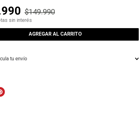
.
990
$
149
.
990
tas sin interés
AGREGAR AL CARRITO
cula tu envío