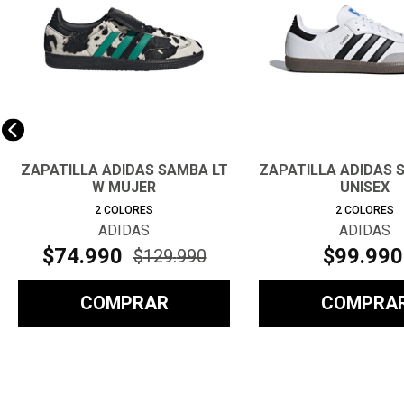
ZAPATILLA ADIDAS SAMBA LT
ZAPATILLA ADIDAS 
W MUJER
UNISEX
2
COLORES
2
COLORES
ADIDAS
ADIDAS
$
74
.
990
$
99
.
990
$
129
.
990
COMPRAR
COMPRA