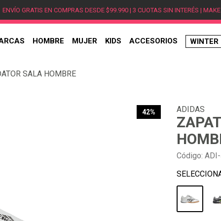
ENVÍO GRATIS EN COMPRAS DESDE $99.990 | 3 CUOTAS SIN INTERÉS | MAKE
ARCAS
HOMBRE
MUJER
KIDS
ACCESORIOS
WINTER
TÉRMINOS MÁS BUSCADOS
DATOR SALA HOMBRE
1
.
hombre
2
.
jordan
ADIDAS
3
.
mujer
42%
ZAPAT
4
.
nike
HOMB
5
.
zapatillas
Código
:
ADI
6
.
zapatillas jordan
7
.
new balance
8
.
zapatillas hombre
9
.
zapatillas nike