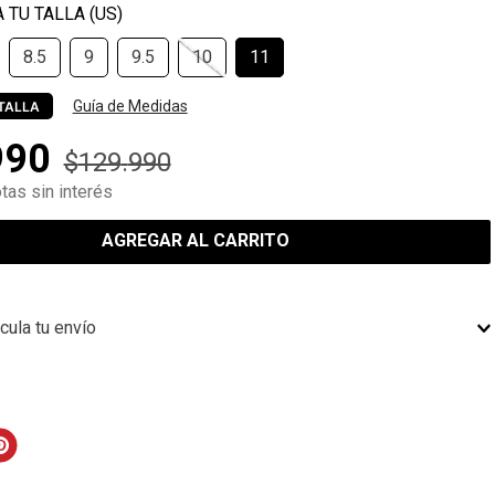
8.5
9
9.5
10
11
Guía de Medidas
TALLA
990
$
129
.
990
tas sin interés
AGREGAR AL CARRITO
cula tu envío