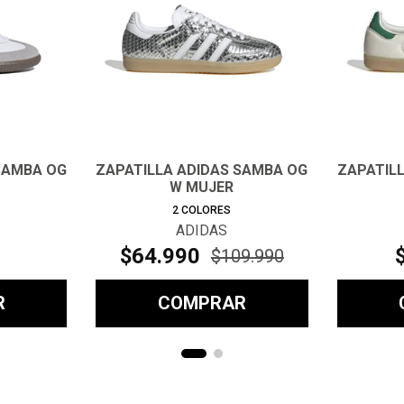
SAMBA OG
ZAPATILLA ADIDAS SAMBA OG
ZAPATIL
W MUJER
2
COLORES
ADIDAS
$
64
.
990
$
109
.
990
R
COMPRAR