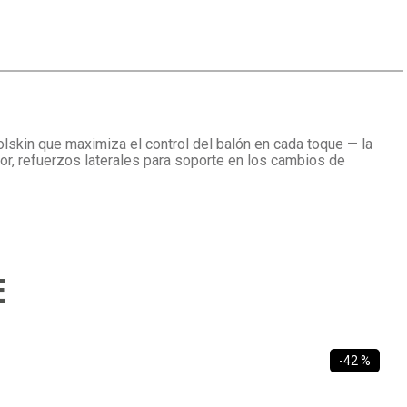
olskin que maximiza el control del balón en cada toque — la
or, refuerzos laterales para soporte en los cambios de
E
-
42 %