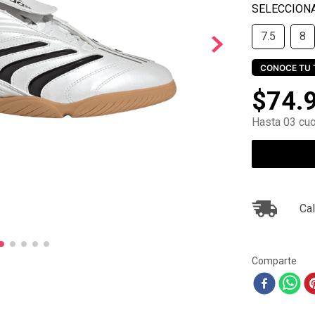
10
.
ea7
7.5
8
CONOCE TU 
$
74
.
Hasta 03 cuo
Cal
Comparte