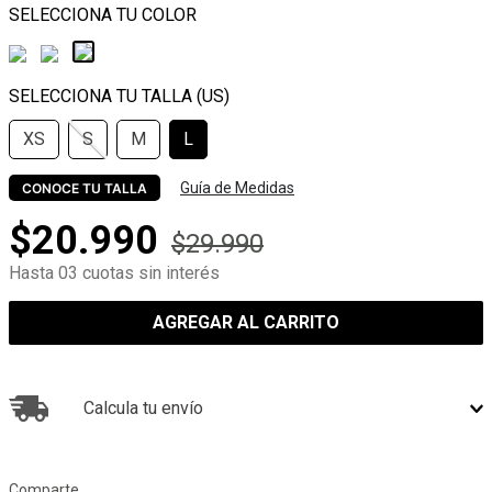
XS
S
M
L
Guía de Medidas
CONOCE TU TALLA
$
20
.
990
$
29
.
990
Hasta 03 cuotas sin interés
AGREGAR AL CARRITO
Calcula tu envío
Comparte