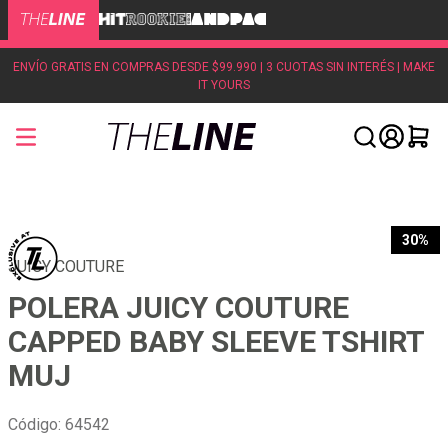
ENVÍO GRATIS EN COMPRAS DESDE $99.990 | 3 CUOTAS SIN INTERÉS | MAKE
IT YOURS
30%
JUICY COUTURE
POLERA JUICY COUTURE
CAPPED BABY SLEEVE TSHIRT
MUJ
Código
:
64542