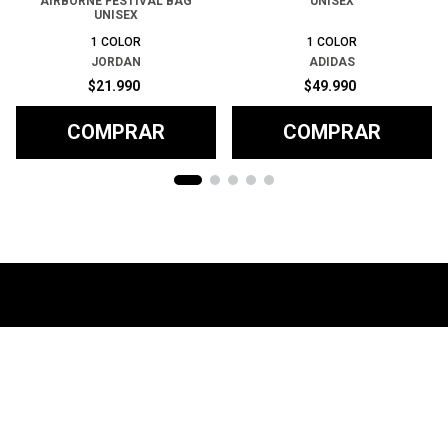
AIRBORNE FESTIVAL BAG
UNISEX
UNISEX
1
COLOR
1
COLOR
JORDAN
ADIDAS
$
21
.
990
$
49
.
990
COMPRAR
COMPRAR
Ayuda
+
Preguntas frecuentes
Categorías
+
T&C - Políticas de Envío
Zapatillas
Contacto
+
Politicas de Devolución