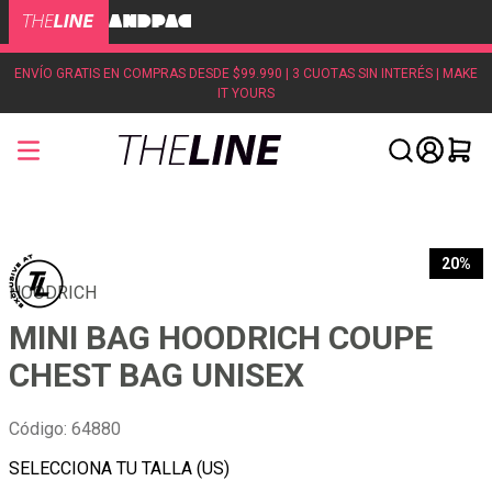
ENVÍO GRATIS EN COMPRAS DESDE $99.990 | 3 CUOTAS SIN INTERÉS | MAKE
IT YOURS
20%
HOODRICH
MINI BAG HOODRICH COUPE
CHEST BAG UNISEX
Código
:
64880