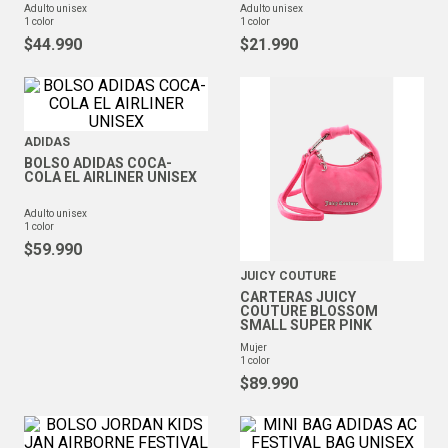
adulto unisex
adulto unisex
1
color
1
color
$
44
.
990
$
21
.
990
ADIDAS
BOLSO ADIDAS COCA-
COLA EL AIRLINER UNISEX
adulto unisex
1
color
$
59
.
990
JUICY COUTURE
CARTERAS JUICY
COUTURE BLOSSOM
SMALL SUPER PINK
mujer
1
color
$
89
.
990