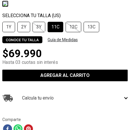
1Y
2Y
3Y
11C
12C
13C
Guía de Medidas
CONOCE TU TALLA
$
69
.
990
Hasta 03 cuotas sin interés
AGREGAR AL CARRITO
Calcula tu envío
Comparte