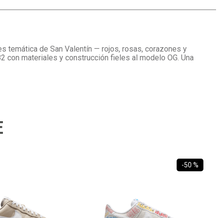
res temática de San Valentín — rojos, rosas, corazones y
982 con materiales y construcción fieles al modelo OG. Una
E
-
50 %