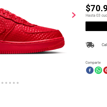
10
.
ea7
$
70
.
Hasta 03 cuo
Cal
Comparte