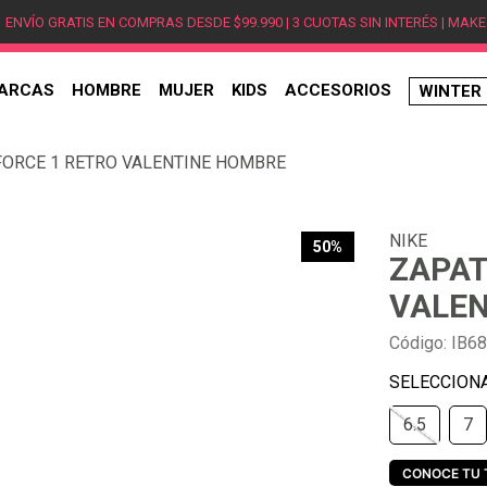
ENVÍO GRATIS EN COMPRAS DESDE $99.990 | 3 CUOTAS SIN INTERÉS | MAKE
ARCAS
HOMBRE
MUJER
KIDS
ACCESORIOS
WINTER
TÉRMINOS MÁS BUSCADOS
 FORCE 1 RETRO VALENTINE HOMBRE
1
.
hombre
2
.
jordan
NIKE
3
.
mujer
50%
ZAPAT
4
.
nike
VALEN
5
.
zapatillas
Código
:
IB6
6
.
zapatillas jordan
7
.
zapatillas hombre
6.5
7
8
.
new balance
9
.
zapatillas nike
CONOCE TU 