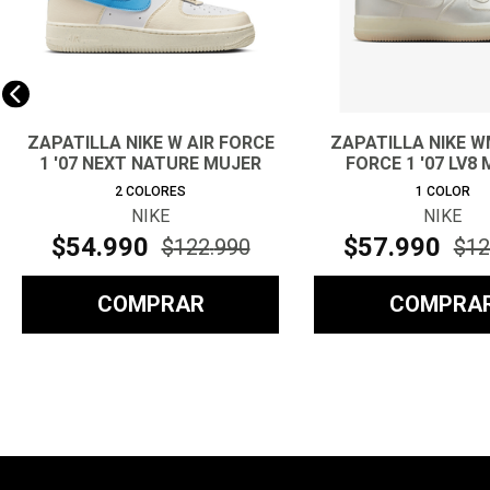
ZAPATILLA NIKE W AIR FORCE
ZAPATILLA NIKE W
1 '07 NEXT NATURE MUJER
FORCE 1 '07 LV8
2
COLORES
1
COLOR
NIKE
NIKE
$
54
.
990
$
57
.
990
$
122
.
990
$
12
COMPRAR
COMPRA