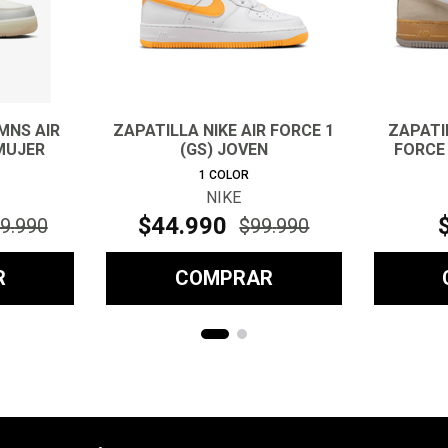
MNS AIR
ZAPATILLA NIKE AIR FORCE 1
ZAPATI
 MUJER
(GS) JOVEN
FORCE 
1
COLOR
NIKE
$
44
.
990
9
.
990
$
99
.
990
R
COMPRAR