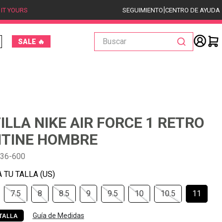
|
 IT YOURS
SEGUIMIENTO
CENTRO DE AYUDA
Buscar
SALE 🔥
ILLA NIKE AIR FORCE 1 RETRO
TINE HOMBRE
836-600
7.5
8
8.5
9
9.5
10
10.5
11
Guía de Medidas
TALLA