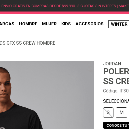
ENVÍO GRATIS EN COMPRAS DESDE $99.990 | 3 CUOTAS SIN INTERÉS | MAKE
ARCAS
HOMBRE
MUJER
KIDS
ACCESORIOS
WINTER
TÉRMINOS MÁS BUSCADOS
RDS GFX SS CREW HOMBRE
1
.
hombre
2
.
jordan
JORDAN
3
.
mujer
POLER
4
.
nike
SS CR
5
.
zapatillas
Código
:
IF30
6
.
zapatillas jordan
7
.
new balance
S
M
8
.
zapatillas hombre
9
.
zapatillas nike
CONOCE TU 