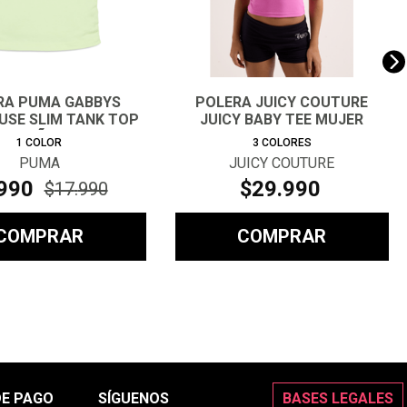
RA PUMA GABBYS
POLERA JUICY COUTURE
USE SLIM TANK TOP
JUICY BABY TEE MUJER
NIÑA
1
COLOR
3
COLORES
PUMA
JUICY COUTURE
990
$
29
.
990
$
17
.
990
COMPRAR
COMPRAR
DE PAGO
SÍGUENOS
BASES LEGALES