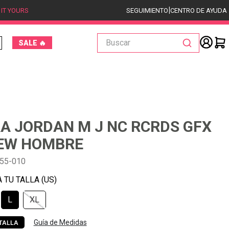
|
 IT YOURS
SEGUIMIENTO
CENTRO DE AYUDA
Buscar
SALE 🔥
A JORDAN M J NC RCRDS GFX
EW HOMBRE
55-010
L
XL
Guía de Medidas
TALLA