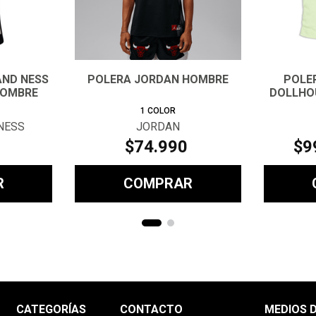
AND NESS
POLERA JORDAN HOMBRE
POLE
HOMBRE
DOLLHO
1
COLOR
NESS
JORDAN
$
74
.
990
$
9
R
COMPRAR
CATEGORÍAS
CONTACTO
MEDIOS 