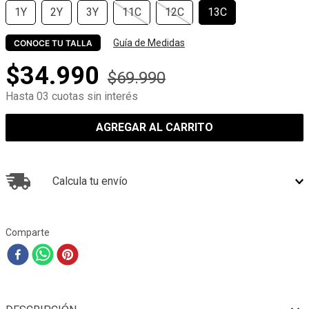
1Y
2Y
3Y
11C
12C
13C
Guía de Medidas
CONOCE TU TALLA
$
34
.
990
$
69
.
990
Hasta 03 cuotas sin interés
AGREGAR AL CARRITO
Calcula tu envío
Comparte