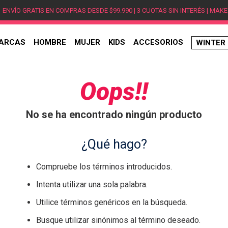
ENVÍO GRATIS EN COMPRAS DESDE $99.990 | 3 CUOTAS SIN INTERÉS | MAKE
ARCAS
HOMBRE
MUJER
KIDS
ACCESORIOS
WINTER
TÉRMINOS MÁS BUSCADOS
1
.
hombre
Oops!!
2
.
jordan
No se ha encontrado ningún producto
3
.
mujer
4
.
nike
¿Qué hago?
5
.
zapatillas
Compruebe los términos introducidos.
6
.
zapatillas jordan
Intenta utilizar una sola palabra.
7
.
zapatillas hombre
Utilice términos genéricos en la búsqueda.
8
.
new balance
Busque utilizar sinónimos al término deseado.
9
.
zapatillas nike