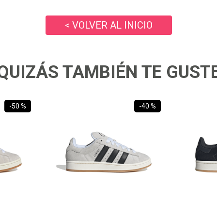
10
.
ea7
< VOLVER AL INICIO
QUIZÁS TAMBIÉN TE GUST
-
50 %
-
40 %