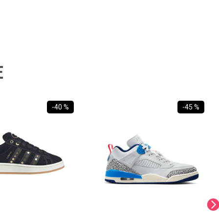
E
-
40 %
-
45 %