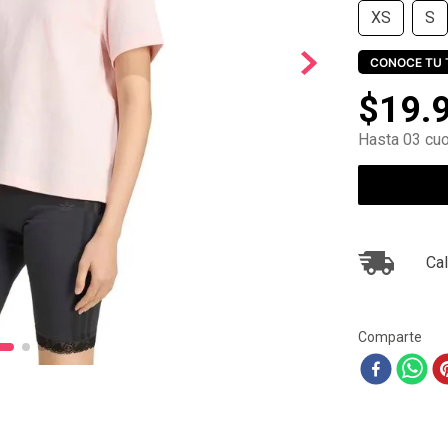
XS
S
10
.
ea7
CONOCE TU 
$
19
.
Hasta 03 cuo
Cal
Comparte