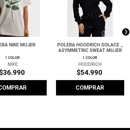
ERA NIKE MUJER
POLERA HOODRICH SOLACE _
ASYMMETRIC SWEAT MUJER
1
COLOR
1
COLOR
NIKE
HOODRICH
$
36
.
990
$
54
.
990
COMPRAR
COMPRAR