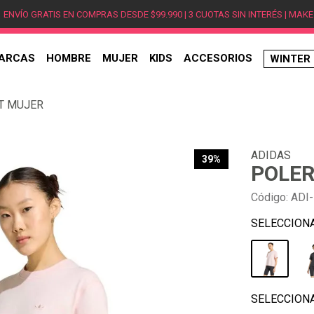
ENVÍO GRATIS EN COMPRAS DESDE $99.990 | 3 CUOTAS SIN INTERÉS | MAKE
ARCAS
HOMBRE
MUJER
KIDS
ACCESORIOS
WINTER
TÉRMINOS MÁS BUSCADOS
RT MUJER
1
.
hombre
2
.
jordan
ADIDAS
3
.
mujer
39%
POLER
4
.
nike
Código
:
ADI
5
.
zapatillas
6
.
zapatillas jordan
7
.
new balance
8
.
zapatillas hombre
9
.
zapatillas nike