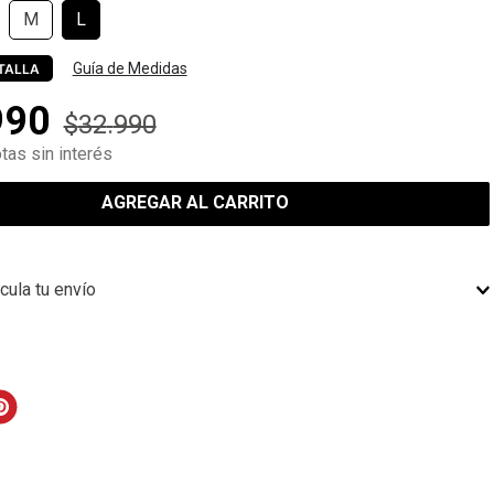
M
L
Guía de Medidas
TALLA
990
$
32
.
990
tas sin interés
AGREGAR AL CARRITO
cula tu envío