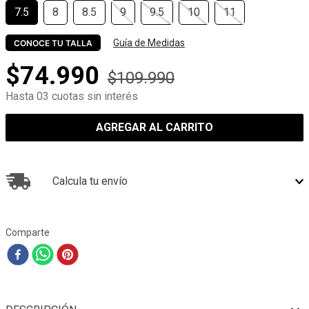
7.5
8
8.5
9
9.5
10
11
Guía de Medidas
CONOCE TU TALLA
$
74
.
990
$
109
.
990
Hasta 03 cuotas sin interés
AGREGAR AL CARRITO
Calcula tu envío
Comparte