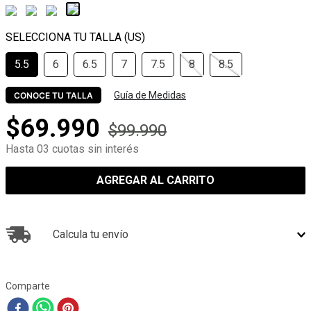
5.5
6
6.5
7
7.5
8
8.5
Guía de Medidas
CONOCE TU TALLA
$
69
.
990
$
99
.
990
Hasta 03 cuotas sin interés
AGREGAR AL CARRITO
Calcula tu envío
Comparte