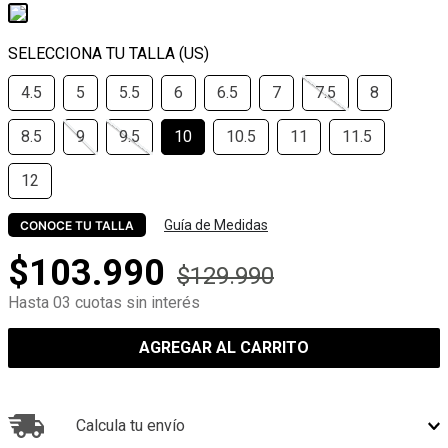
4.5
5
5.5
6
6.5
7
7.5
8
8.5
9
9.5
10
10.5
11
11.5
12
Guía de Medidas
CONOCE TU TALLA
$
103
.
990
$
129
.
990
Hasta 03 cuotas sin interés
AGREGAR AL CARRITO
Calcula tu envío