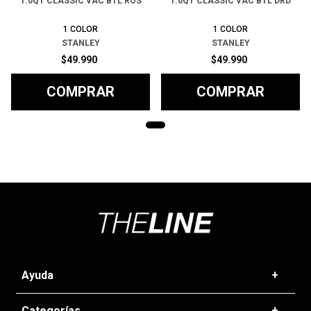
1.0QT CLASSIC VAC BTL ROS
1.0QT CLASSIC VAC BTL DRD
1
COLOR
1
COLOR
STANLEY
STANLEY
$
49
.
990
$
49
.
990
COMPRAR
COMPRAR
Ayuda
+
Preguntas frecuentes
Categorías
+