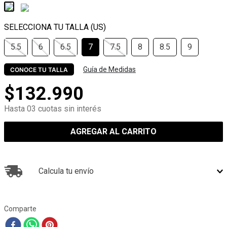
5.5
6
6.5
7
7.5
8
8.5
9
Guía de Medidas
CONOCE TU TALLA
$
132
.
990
Hasta 03 cuotas sin interés
AGREGAR AL CARRITO
Calcula tu envío
Comparte