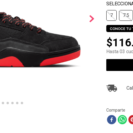
10
.
ea7
7
7.5
CONOCE TU 
$
116
Hasta 03 cuo
Cal
Comparte