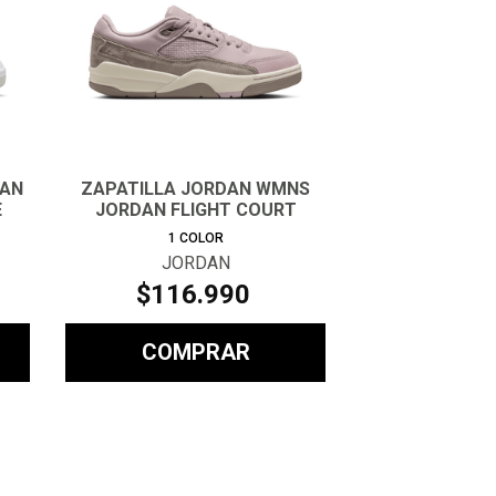
DAN
ZAPATILLA JORDAN WMNS
E
JORDAN FLIGHT COURT
MUJER
1
COLOR
JORDAN
$
116
.
990
COMPRAR