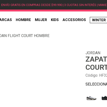
ENVÍO GRATIS EN COMPRAS DESDE $99.990 | 3 CUOTAS SIN INTERÉS | MAKE
ARCAS
HOMBRE
MUJER
KIDS
ACCESORIOS
WINTER
TÉRMINOS MÁS BUSCADOS
DAN FLIGHT COURT HOMBRE
1
.
hombre
2
.
jordan
JORDAN
3
.
mujer
ZAPAT
4
.
nike
COUR
5
.
zapatillas
Código
:
HF3
6
.
zapatillas jordan
7
.
zapatillas hombre
8
.
new balance
9
.
zapatillas nike