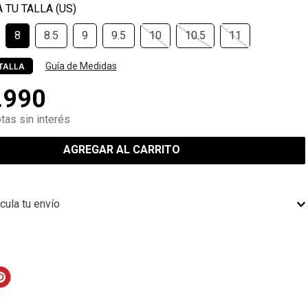
8
8.5
9
9.5
10
10.5
11
Guía de Medidas
TALLA
.
990
tas sin interés
AGREGAR AL CARRITO
cula tu envío