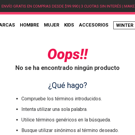
ENVÍO GRATIS EN COMPRAS DESDE $99.990 | 3 CUOTAS SIN INTERÉS | MAKE
ARCAS
HOMBRE
MUJER
KIDS
ACCESORIOS
WINTER
TÉRMINOS MÁS BUSCADOS
1
.
hombre
Oops!!
2
.
jordan
No se ha encontrado ningún producto
3
.
mujer
4
.
nike
¿Qué hago?
5
.
zapatillas
Compruebe los términos introducidos.
6
.
zapatillas jordan
Intenta utilizar una sola palabra.
7
.
new balance
Utilice términos genéricos en la búsqueda.
8
.
zapatillas hombre
Busque utilizar sinónimos al término deseado.
9
.
zapatillas nike