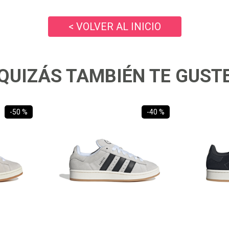
10
.
ea7
< VOLVER AL INICIO
QUIZÁS TAMBIÉN TE GUST
-
50 %
-
40 %