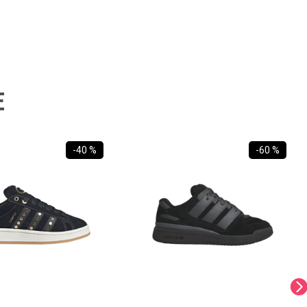
E
-
40 %
-
60 %