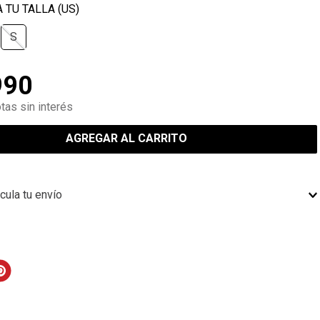
S
990
tas sin interés
AGREGAR AL CARRITO
cula tu envío