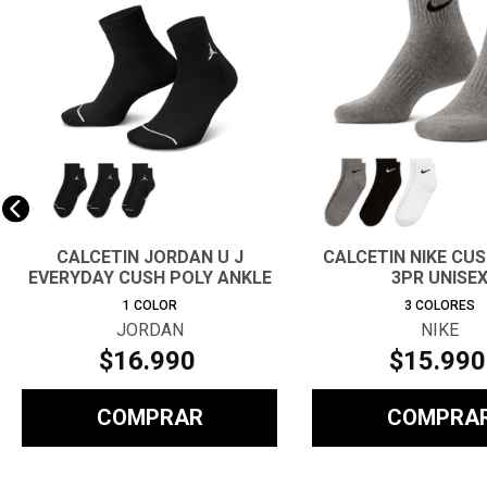
CALCETIN JORDAN U J
CALCETIN NIKE CU
EVERYDAY CUSH POLY ANKLE
3PR UNISE
3PR H
1
COLOR
3
COLORES
JORDAN
NIKE
$
16
.
990
$
15
.
990
COMPRAR
COMPRA