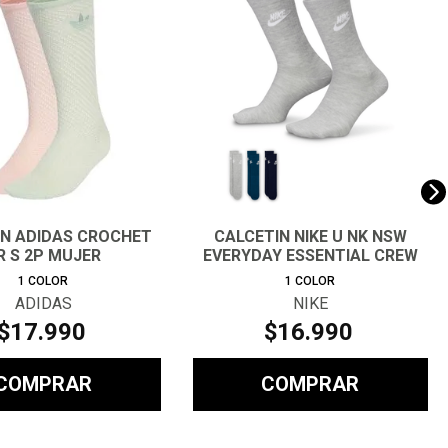
IN ADIDAS CROCHET
CALCETIN NIKE U NK NSW
R S 2P MUJER
EVERYDAY ESSENTIAL CREW
3PR
1
COLOR
1
COLOR
ADIDAS
NIKE
$
17
.
990
$
16
.
990
COMPRAR
COMPRAR