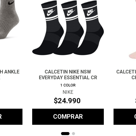
SH ANKLE
CALCETIN NIKE NSW
CALCET
X
EVERYDAY ESSENTIAL CR
C
UNISEX
1
COLOR
NIKE
$
24
.
990
R
COMPRAR