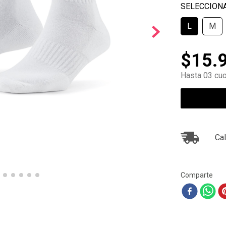
10
.
air max
L
M
$
15
.
Hasta 03 cuo
Cal
Comparte