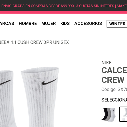
ENVÍO GRATIS EN COMPRAS DESDE $99.990 | 3 CUOTAS SIN INTERÉS | MAKE
ARCAS
HOMBRE
MUJER
KIDS
ACCESORIOS
WINTER
TÉRMINOS MÁS BUSCADOS
UEBA 4.1 CUSH CREW 3PR UNISEX
1
.
hombre
2
.
jordan
NIKE
3
.
mujer
CALCE
4
.
nike
CREW 
5
.
zapatillas jordan
Código
:
SX7
6
.
new balance
7
.
zapatillas hombre
8
.
zapatillas nike
9
.
ea7