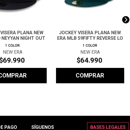
 VISERA PLANA NEW
JOCKEY VISERA PLANA NEW
0 NEYYAN NIGHT OUT
ERA MLB 59FIFTY REVERSE LO
1
COLOR
1
COLOR
NEW ERA
NEW ERA
$
69
.
990
$
64
.
990
COMPRAR
COMPRAR
DE PAGO
SÍGUENOS
BASES LEGALES