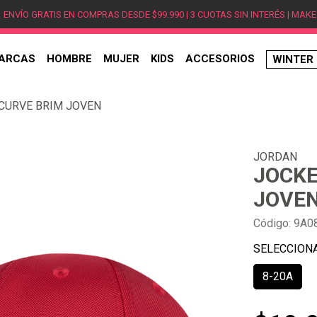
ENVÍO GRATIS EN COMPRAS DESDE $99.990 | 3 CUOTAS SIN INTERÉS | MAKE
ARCAS
HOMBRE
MUJER
KIDS
ACCESORIOS
WINTER
TÉRMINOS MÁS BUSCADOS
CURVE BRIM JOVEN
1
.
hombre
2
.
jordan
JORDAN
3
.
mujer
JOCKE
4
.
nike
JOVE
5
.
zapatillas
Código
:
9A0
6
.
zapatillas jordan
7
.
zapatillas hombre
8-20A
8
.
new balance
9
.
zapatillas nike