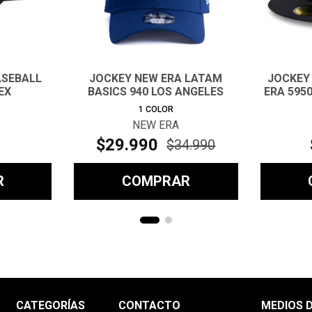
ASEBALL
JOCKEY NEW ERA LATAM
JOCKEY
EX
BASICS 940 LOS ANGELES
ERA 595
DODGER
1
COLOR
NEW ERA
$
29
.
990
$
34
.
990
R
COMPRAR
CATEGORÍAS
CONTACTO
MEDIOS 