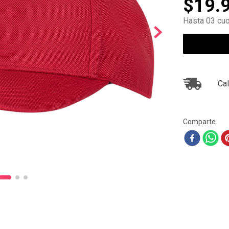
$
19
.
10
.
ea7
Hasta 03 cuo
Cal
Comparte