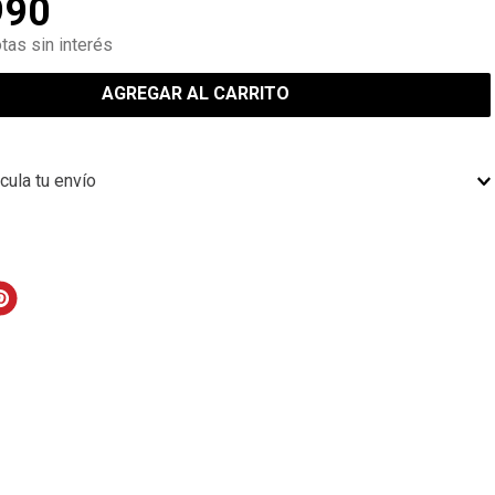
990
tas sin interés
AGREGAR AL CARRITO
cula tu envío