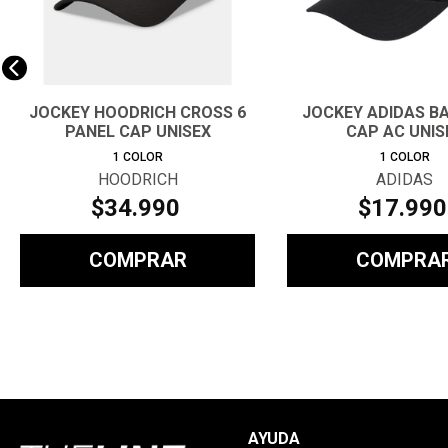
JOCKEY HOODRICH CROSS 6
JOCKEY ADIDAS B
PANEL CAP UNISEX
CAP AC UNIS
1
COLOR
1
COLOR
HOODRICH
ADIDAS
$
34
.
990
$
17
.
990
COMPRAR
COMPRA
AYUDA