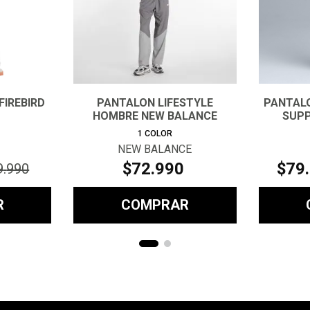
FIREBIRD
PANTALON LIFESTYLE
PANTAL
HOMBRE NEW BALANCE
SUPP
RIPSTOP GRIS
1
COLOR
NEW BALANCE
$
72
.
990
$
79
.
9
.
990
R
COMPRAR