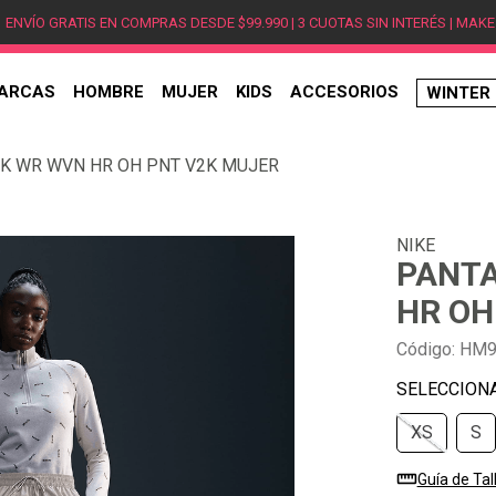
ENVÍO GRATIS EN COMPRAS DESDE $99.990 | 3 CUOTAS SIN INTERÉS | MAKE
ARCAS
HOMBRE
MUJER
KIDS
ACCESORIOS
WINTER
TÉRMINOS MÁS BUSCADOS
K WR WVN HR OH PNT V2K MUJER
1
.
hombre
2
.
jordan
NIKE
3
.
mujer
PANTA
4
.
nike
HR OH
5
.
zapatillas
Código
:
HM9
6
.
zapatillas jordan
7
.
xt-6
XS
S
8
.
new balance
9
.
zapatillas hombre
Guía de Tal