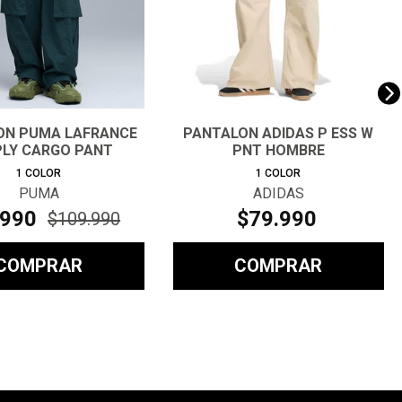
ON PUMA LAFRANCE
PANTALON ADIDAS P ESS W
LY CARGO PANT
PNT HOMBRE
HOMBRE
1
COLOR
1
COLOR
PUMA
ADIDAS
990
$
79
.
990
$
109
.
990
COMPRAR
COMPRAR