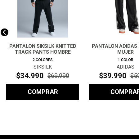
PANTALON SIKSILK KNITTED
PANTALON ADIDAS 
TRACK PANTS HOMBRE
MUJER
2
COLORES
1
COLOR
SIKSILK
ADIDAS
$
34
.
990
$
39
.
990
$
69
.
990
$
5
COMPRAR
COMPRA