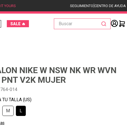
|
 IT YOURS
SEGUIMIENTO
CENTRO DE AYUDA
Buscar
SALE 🔥
LON NIKE W NSW NK WR WVN
 PNT V2K MUJER
764-014
M
L
las