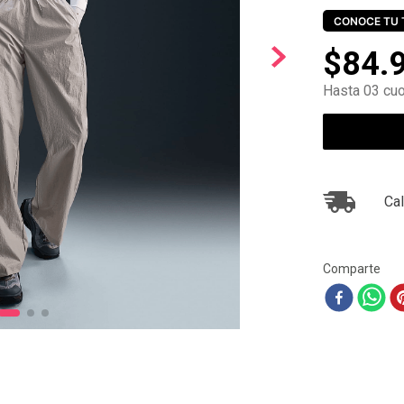
10
.
zapatillas nike
CONOCE TU 
$
84
.
Hasta 03 cuo
Cal
Comparte