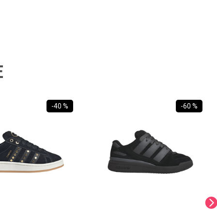
E
-
40 %
-
60 %