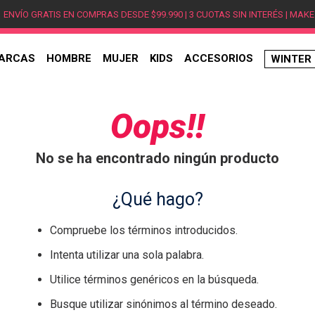
ENVÍO GRATIS EN COMPRAS DESDE $99.990 | 3 CUOTAS SIN INTERÉS | MAKE
ARCAS
HOMBRE
MUJER
KIDS
ACCESORIOS
WINTER
TÉRMINOS MÁS BUSCADOS
1
.
hombre
Oops!!
2
.
jordan
No se ha encontrado ningún producto
3
.
mujer
4
.
nike
¿Qué hago?
5
.
zapatillas
Compruebe los términos introducidos.
6
.
zapatillas jordan
Intenta utilizar una sola palabra.
7
.
xt-6
Utilice términos genéricos en la búsqueda.
8
.
new balance
Busque utilizar sinónimos al término deseado.
9
.
zapatillas hombre