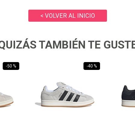
10
.
zapatillas nike
< VOLVER AL INICIO
QUIZÁS TAMBIÉN TE GUST
-
50 %
-
40 %