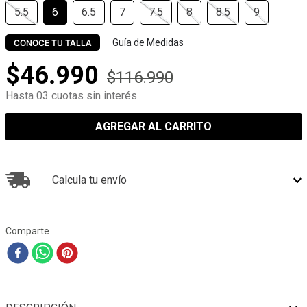
5.5
6
6.5
7
7.5
8
8.5
9
Guía de Medidas
CONOCE TU TALLA
$
46
.
990
$
116
.
990
Hasta 03 cuotas sin interés
AGREGAR AL CARRITO
Calcula tu envío
Comparte