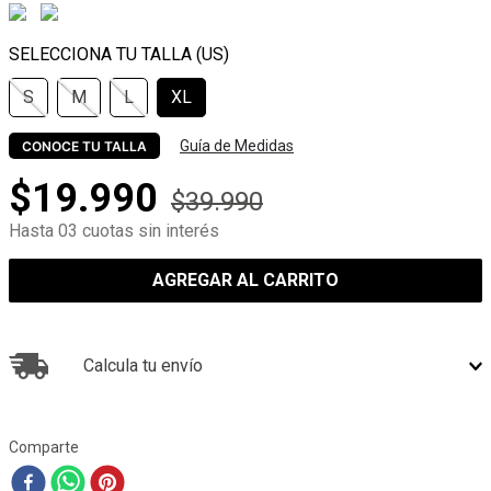
S
M
L
XL
Guía de Medidas
CONOCE TU TALLA
$
19
.
990
$
39
.
990
Hasta 03 cuotas sin interés
AGREGAR AL CARRITO
Calcula tu envío
Comparte