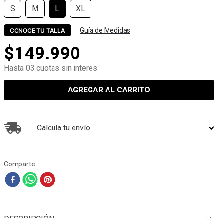
S
M
L
XL
Guía de Medidas
CONOCE TU TALLA
$
149
.
990
Hasta 03 cuotas sin interés
AGREGAR AL CARRITO
Calcula tu envío
Comparte