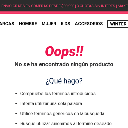
ENVÍO GRATIS EN COMPRAS DESDE $99.990 | 3 CUOTAS SIN INTERÉS | MAKE
ARCAS
HOMBRE
MUJER
KIDS
ACCESORIOS
WINTER
TÉRMINOS MÁS BUSCADOS
1
.
hombre
Oops!!
2
.
jordan
No se ha encontrado ningún producto
3
.
mujer
4
.
nike
¿Qué hago?
5
.
zapatillas
Compruebe los términos introducidos.
6
.
zapatillas jordan
Intenta utilizar una sola palabra.
7
.
zapatillas hombre
Utilice términos genéricos en la búsqueda.
8
.
new balance
Busque utilizar sinónimos al término deseado.
9
.
zapatillas nike