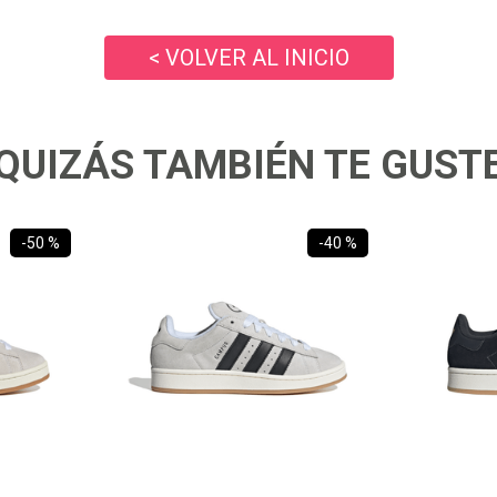
10
.
ea7
< VOLVER AL INICIO
QUIZÁS TAMBIÉN TE GUST
-
50 %
-
40 %