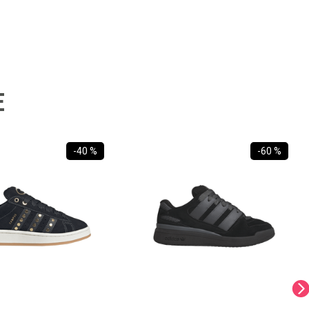
E
-
40 %
-
60 %