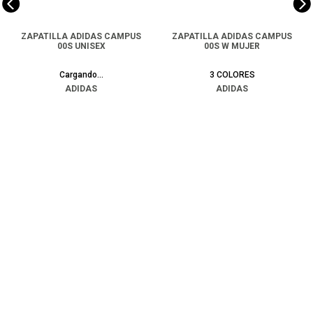
ZAPATILLA ADIDAS CAMPUS
ZAPATILLA ADIDAS CAMPUS
00S UNISEX
00S W MUJER
2
COLORES
3
COLORES
ADIDAS
ADIDAS
$
99
.
990
$
49
.
990
$
99
.
990
COMPRAR
COMPRAR
Ayuda
+
Preguntas frecuentes
Categorías
+
T&C - Políticas de Envío