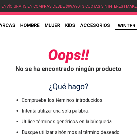
ENVÍO GRATIS EN COMPRAS DESDE $99.990 | 3 CUOTAS SIN INTERÉS | MAKE
ARCAS
HOMBRE
MUJER
KIDS
ACCESORIOS
WINTER
TÉRMINOS MÁS BUSCADOS
1
.
hombre
Oops!!
2
.
jordan
No se ha encontrado ningún producto
3
.
mujer
4
.
nike
¿Qué hago?
5
.
zapatillas
Compruebe los términos introducidos.
6
.
zapatillas jordan
Intenta utilizar una sola palabra.
7
.
new balance
Utilice términos genéricos en la búsqueda.
8
.
zapatillas hombre
Busque utilizar sinónimos al término deseado.
9
.
zapatillas nike