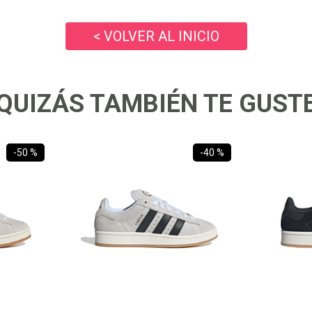
10
.
ea7
< VOLVER AL INICIO
QUIZÁS TAMBIÉN TE GUST
-
50 %
-
40 %