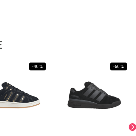
E
-
40 %
-
60 %