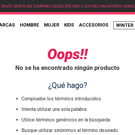
ENVÍO GRATIS EN COMPRAS DESDE $99.990 | 3 CUOTAS SIN INTERÉS | MAKE
ARCAS
HOMBRE
MUJER
KIDS
ACCESORIOS
WINTER
TÉRMINOS MÁS BUSCADOS
1
.
hombre
Oops!!
2
.
jordan
No se ha encontrado ningún producto
3
.
mujer
4
.
nike
¿Qué hago?
5
.
zapatillas
Compruebe los términos introducidos.
6
.
zapatillas jordan
Intenta utilizar una sola palabra.
7
.
xt-6
Utilice términos genéricos en la búsqueda.
8
.
new balance
Busque utilizar sinónimos al término deseado.
9
.
zapatillas hombre