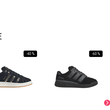
E
-
40 %
-
60 %