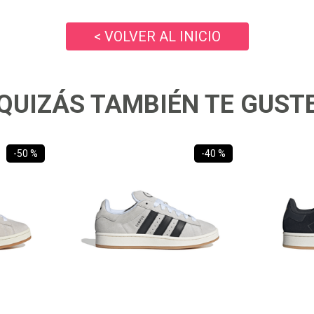
10
.
zapatillas nike
< VOLVER AL INICIO
QUIZÁS TAMBIÉN TE GUST
-
50 %
-
40 %