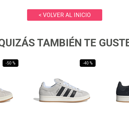
10
.
ea7
< VOLVER AL INICIO
QUIZÁS TAMBIÉN TE GUST
-
50 %
-
40 %