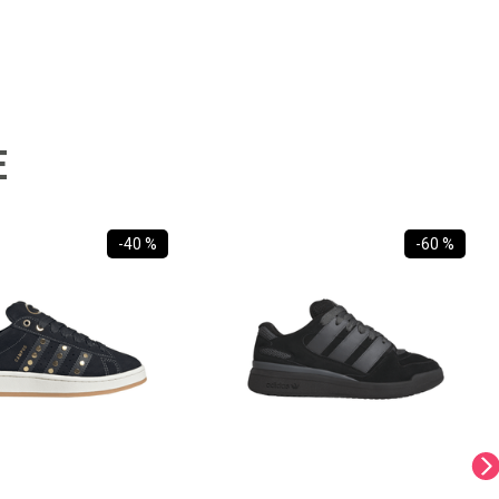
E
-
40 %
-
60 %