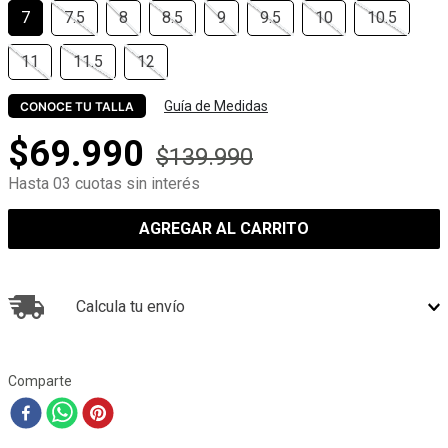
7
7.5
8
8.5
9
9.5
10
10.5
11
11.5
12
Guía de Medidas
CONOCE TU TALLA
$
69
.
990
$
139
.
990
Hasta 03 cuotas sin interés
AGREGAR AL CARRITO
Calcula tu envío
Comparte