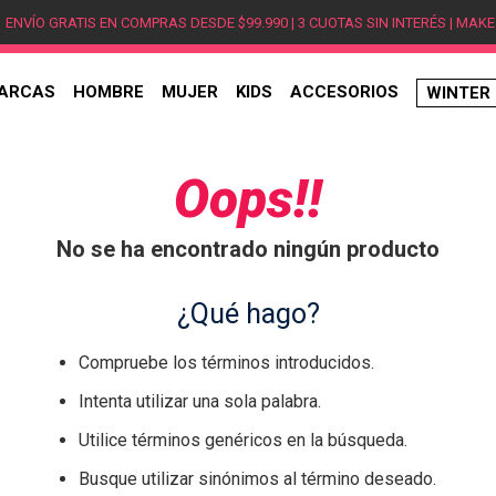
ENVÍO GRATIS EN COMPRAS DESDE $99.990 | 3 CUOTAS SIN INTERÉS | MAKE
ARCAS
HOMBRE
MUJER
KIDS
ACCESORIOS
WINTER
TÉRMINOS MÁS BUSCADOS
1
.
hombre
Oops!!
2
.
jordan
No se ha encontrado ningún producto
3
.
mujer
4
.
nike
¿Qué hago?
5
.
zapatillas
Compruebe los términos introducidos.
6
.
zapatillas jordan
Intenta utilizar una sola palabra.
7
.
new balance
Utilice términos genéricos en la búsqueda.
8
.
zapatillas hombre
Busque utilizar sinónimos al término deseado.
9
.
zapatillas nike