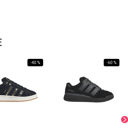
E
-
40 %
-
60 %