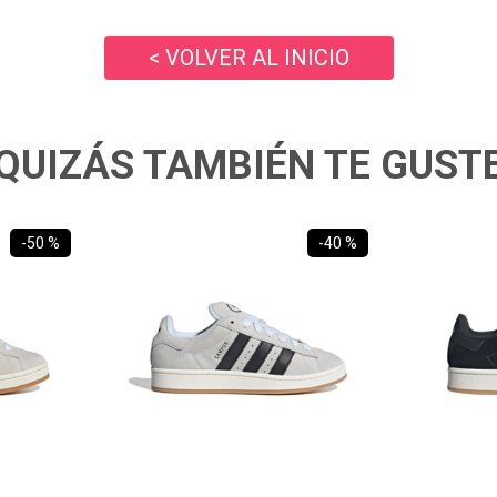
10
.
ea7
< VOLVER AL INICIO
QUIZÁS TAMBIÉN TE GUST
-
50 %
-
40 %