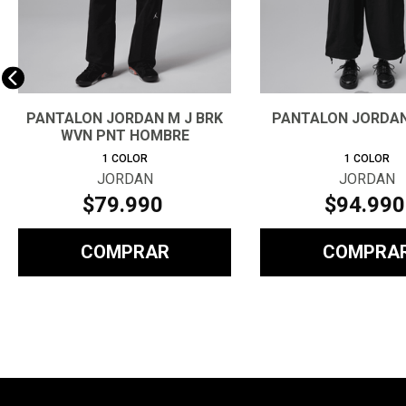
PANTALON JORDAN M J BRK
PANTALON JORDA
WVN PNT HOMBRE
1
COLOR
1
COLOR
JORDAN
JORDAN
$
79
.
990
$
94
.
990
COMPRAR
COMPRA