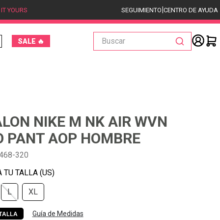
|
 IT YOURS
SEGUIMIENTO
CENTRO DE AYUDA
Buscar
SALE 🔥
LON NIKE M NK AIR WVN
 PANT AOP HOMBRE
468-320
L
XL
Guía de Medidas
TALLA