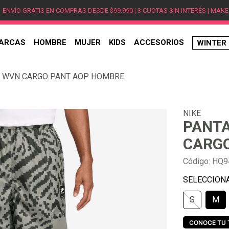
ENVÍO GRATIS EN COMPRAS DESDE $99.990 | 3 CUOTAS SIN INTERÉS | MAKE
ARCAS
HOMBRE
MUJER
KIDS
ACCESORIOS
WINTER
TÉRMINOS MÁS BUSCADOS
R WVN CARGO PANT AOP HOMBRE
1
.
hombre
2
.
jordan
NIKE
3
.
mujer
PANTA
4
.
nike
CARGO
5
.
zapatillas
Código
:
HQ9
6
.
zapatillas jordan
7
.
xt-6
S
M
8
.
new balance
9
.
zapatillas hombre
CONOCE TU 