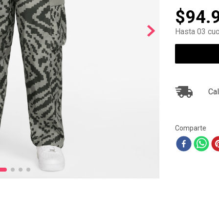
10
.
zapatillas nike
$
94
.
Hasta 03 cuo
Cal
Comparte