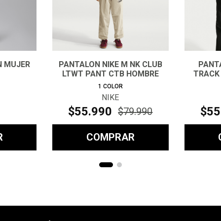
N MUJER
PANTALON NIKE M NK CLUB
PANT
LTWT PANT CTB HOMBRE
TRACK
1
COLOR
NIKE
$
55
.
990
$
55
$
79
.
990
R
COMPRAR