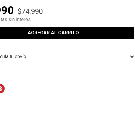
990
$
74
.
990
tas sin interés
AGREGAR AL CARRITO
cula tu envío