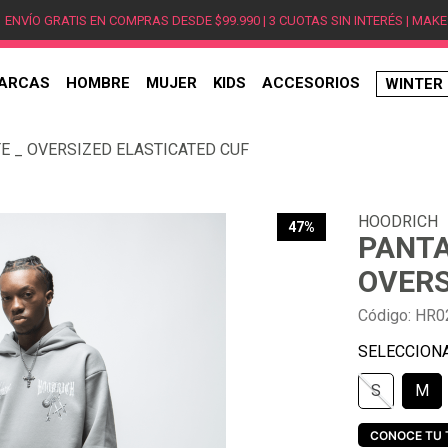
ENVÍO GRATIS EN COMPRAS DESDE $99.990 | 3 CUOTAS SIN INTERÉS | MAKE
ARCAS
HOMBRE
MUJER
KIDS
ACCESORIOS
WINTER
TÉRMINOS MÁS BUSCADOS
E _ OVERSIZED ELASTICATED CUF
1
.
hombre
2
.
jordan
HOODRICH
3
.
mujer
47%
PANTA
4
.
nike
OVERS
5
.
zapatillas
Código
:
HR0
6
.
zapatillas jordan
7
.
zapatillas hombre
S
M
8
.
new balance
9
.
zapatillas nike
CONOCE TU 