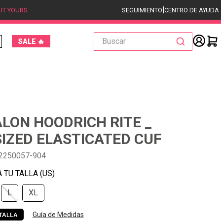
|
 IT YOURS
SEGUIMIENTO
CENTRO DE AYUDA
Buscar
SALE 🔥
LON HOODRICH RITE _
IZED ELASTICATED CUF
2250057-904
L
XL
Guía de Medidas
TALLA