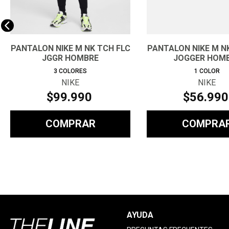
PANTALON NIKE M NK TCH FLC
PANTALON NIKE M N
JGGR HOMBRE
JOGGER HOM
3
COLORES
1
COLOR
NIKE
NIKE
$
99
.
990
$
56
.
990
COMPRAR
COMPRA
AYUDA