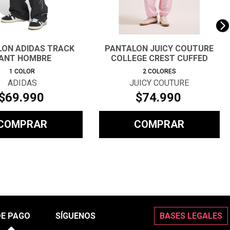
ON ADIDAS TRACK
PANTALON JUICY COUTURE
ANT HOMBRE
COLLEGE CREST CUFFED
TRACKP
1
COLOR
2
COLORES
ADIDAS
JUICY COUTURE
$
69
.
990
$
74
.
990
COMPRAR
COMPRAR
DE PAGO
SÍGUENOS
BASES LEGALES