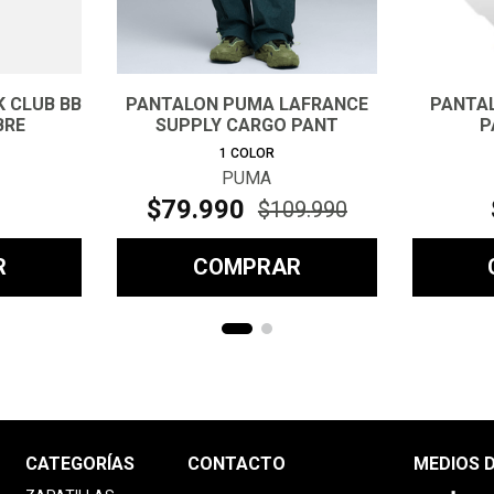
K CLUB BB
PANTALON PUMA LAFRANCE
PANTAL
BRE
SUPPLY CARGO PANT
P
HOMBRE
1
COLOR
PUMA
$
79
.
990
$
109
.
990
R
COMPRAR
CATEGORÍAS
CONTACTO
MEDIOS 