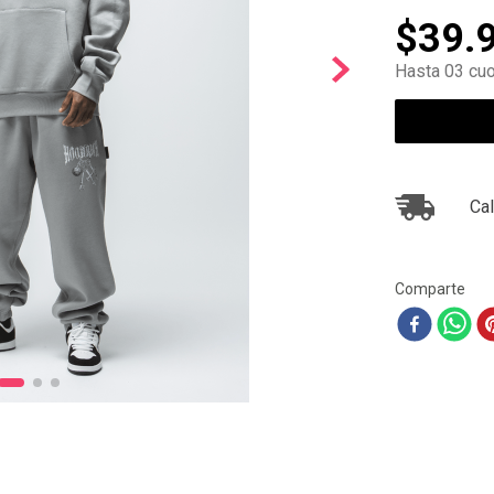
10
.
ea7
$
39
.
Hasta 03 cuo
Cal
Comparte