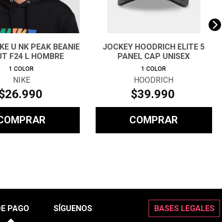
IKE U NK PEAK BEANIE
JOCKEY HOODRICH ELITE 5
UT F24 L HOMBRE
PANEL CAP UNISEX
1
COLOR
1
COLOR
NIKE
HOODRICH
$
26
.
990
$
39
.
990
COMPRAR
COMPRAR
DE PAGO
SÍGUENOS
BASES LEGALES