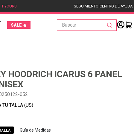
|
 IT YOURS
SEGUIMIENTO
CENTRO DE AYUDA
Buscar
SALE 🔥
Y HOODRICH ICARUS 6 PANEL
NISEX
0250122-052
Guía de Medidas
TALLA