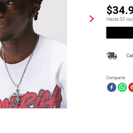
10
.
air max
$
34
.
Hasta 03 cuo
Cal
Comparte