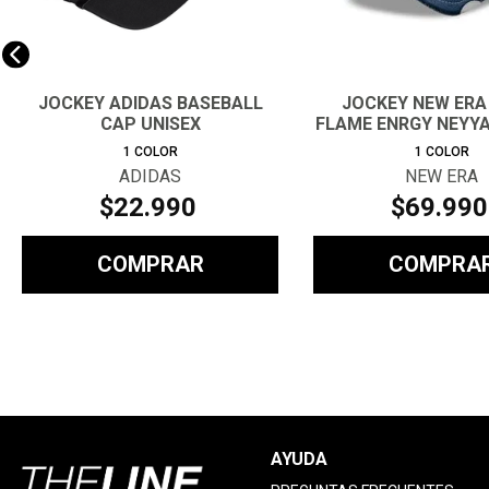
JOCKEY ADIDAS BASEBALL
JOCKEY NEW ERA
CAP UNISEX
FLAME ENRGY NEYYA
1
COLOR
1
COLOR
ADIDAS
NEW ERA
$
22
.
990
$
69
.
990
COMPRAR
COMPRA
AYUDA