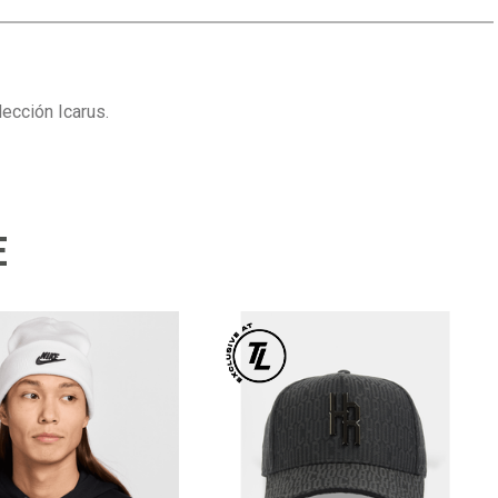
ección Icarus.
E