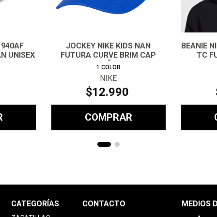
 940AF
JOCKEY NIKE KIDS NAN
BEANIE N
N UNISEX
FUTURA CURVE BRIM CAP
TC F
NIÑO
1
COLOR
NIKE
$
12
.
990
R
COMPRAR
CATEGORÍAS
CONTACTO
MEDIOS 