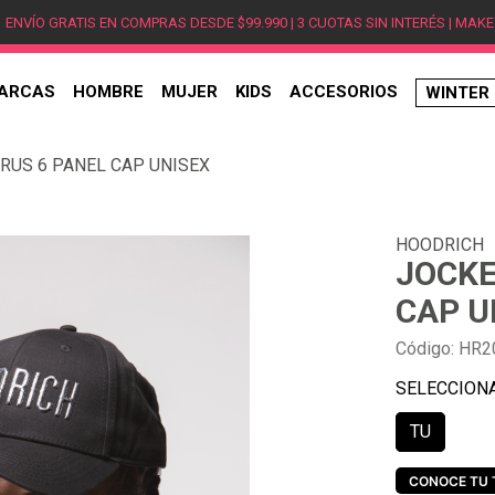
ENVÍO GRATIS EN COMPRAS DESDE $99.990 | 3 CUOTAS SIN INTERÉS | MAKE
ARCAS
HOMBRE
MUJER
KIDS
ACCESORIOS
WINTER
TÉRMINOS MÁS BUSCADOS
RUS 6 PANEL CAP UNISEX
1
.
hombre
2
.
jordan
HOODRICH
3
.
mujer
JOCKE
4
.
nike
CAP U
5
.
zapatillas jordan
Código
:
HR2
6
.
new balance
7
.
zapatillas hombre
TU
8
.
zapatillas nike
9
.
ea7
CONOCE TU 